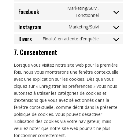
service
recaptcha
to
Marketing/Suivi,
google-
Facebook
service
Consent
Fonctionnel
maps
youtube
to
Instagram
Marketing/Suivi
service
Consent
facebook
to
Divers
Finalité en attente d’enquête
Consent
service
to
7. Consentement
instagram
service
divers
Lorsque vous visitez notre site web pour la première
fois, nous vous montrerons une fenêtre contextuelle
avec une explication sur les cookies. Dès que vous
cliquez sur « Enregistrer les préférences » vous nous
autorisez à utiliser les catégories de cookies et
d’extensions que vous avez sélectionnés dans la
fenêtre contextuelle, comme décrit dans la présente
politique de cookies. Vous pouvez désactiver
l’utilisation des cookies via votre navigateur, mais
veuillez noter que notre site web pourrait ne plus
fonctionner correctement.