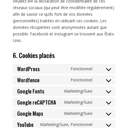
Veuillez lire la déclaration de confidentialité de ces
réseaux sociaux (qui peut être modifiée régulièrement)
afin de savoir ce qu’ils font de vos données
(personnelles) traitées en utilisant ces cookies. Les
données récupérées sont anonymisées autant que
possible. Facebook et Instagram se trouvent aux États-
Unis.
6. Cookies placés
WordPress
Fonctionnel
Consent
to
Wordfence
Fonctionnel
Consent
service
to
Google Fonts
Marketing/Suivi
wordpress
Consent
service
to
Google reCAPTCHA
Marketing/Suivi
wordfence
Consent
service
to
Google Maps
Marketing/Suivi
google-
Consent
service
fonts
to
YouTube
Marketing/Suivi, Fonctionnel
google-
Consent