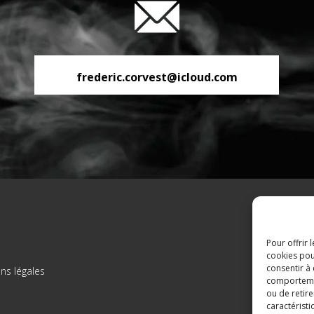
frederic.corvest@icloud.com
Pour offrir 
cookies pou
consentir à
ns légales
comportement
ou de retire
caractéristi